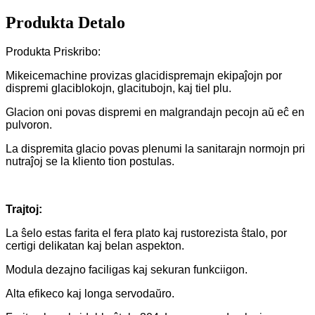
Produkta Detalo
Produkta Priskribo:
Mikeicemachine provizas glacidispremajn ekipaĵojn por
dispremi glaciblokojn, glacitubojn, kaj tiel plu.
Glacion oni povas dispremi en malgrandajn pecojn aŭ eĉ en
pulvoron.
La dispremita glacio povas plenumi la sanitarajn normojn pri
nutraĵoj se la kliento tion postulas.
Trajtoj:
La ŝelo estas farita el fera plato kaj rustorezista ŝtalo, por
certigi delikatan kaj belan aspekton.
Modula dezajno faciligas kaj sekuran funkciigon.
Alta efikeco kaj longa servodaŭro.