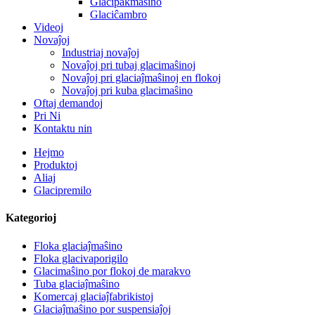
Glacipakmaŝino
Glaciĉambro
Videoj
Novaĵoj
Industriaj novaĵoj
Novaĵoj pri tubaj glacimaŝinoj
Novaĵoj pri glaciaĵmaŝinoj en flokoj
Novaĵoj pri kuba glacimaŝino
Oftaj demandoj
Pri Ni
Kontaktu nin
Hejmo
Produktoj
Aliaj
Glacipremilo
Kategorioj
Floka glaciaĵmaŝino
Floka glacivaporigilo
Glacimaŝino por flokoj de marakvo
Tuba glaciaĵmaŝino
Komercaj glaciaĵfabrikistoj
Glaciaĵmaŝino por suspensiaĵoj