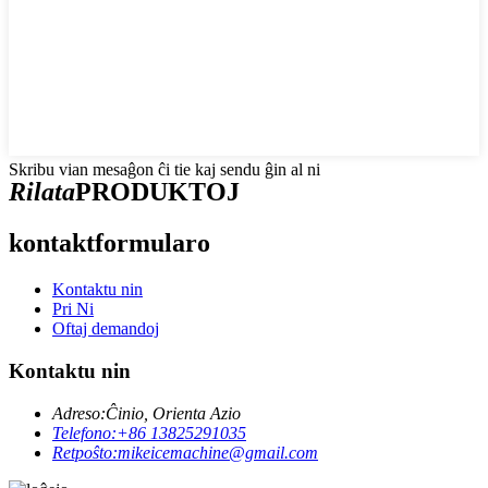
Skribu vian mesaĝon ĉi tie kaj sendu ĝin al ni
Rilata
PRODUKTOJ
kontaktformularo
Kontaktu nin
Pri Ni
Oftaj demandoj
Kontaktu nin
Adreso:
Ĉinio, Orienta Azio
Telefono:
+86 13825291035
Retpoŝto:
mikeicemachine@gmail.com