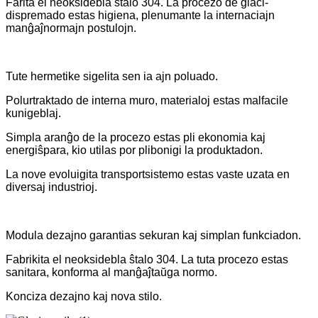
Farita el neoksidebla ŝtalo 304. La procezo de glaci-
dispremado estas higiena, plenumante la internaciajn
manĝaĵnormajn postulojn.
Tute hermetike sigelita sen ia ajn poluado.
Polurtraktado de interna muro, materialoj estas malfacile
kunigeblaj.
Simpla aranĝo de la procezo estas pli ekonomia kaj
energiŝpara, kio utilas por plibonigi la produktadon.
La nove evoluigita transportsistemo estas vaste uzata en
diversaj industrioj.
Modula dezajno garantias sekuran kaj simplan funkciadon.
Fabrikita el neoksidebla ŝtalo 304. La tuta procezo estas
sanitara, konforma al manĝaĵtaŭga normo.
Konciza dezajno kaj nova stilo.