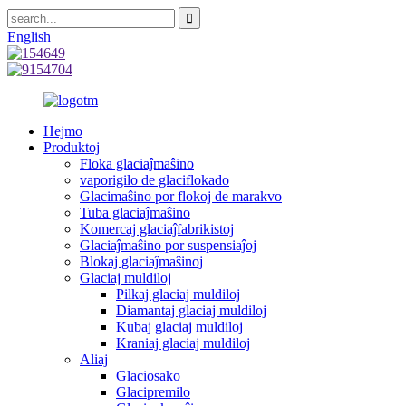
English
Hejmo
Produktoj
Floka glaciaĵmaŝino
vaporigilo de glaciflokado
Glacimaŝino por flokoj de marakvo
Tuba glaciaĵmaŝino
Komercaj glaciaĵfabrikistoj
Glaciaĵmaŝino por suspensiaĵoj
Blokaj glaciaĵmaŝinoj
Glaciaj muldiloj
Pilkaj glaciaj muldiloj
Diamantaj glaciaj muldiloj
Kubaj glaciaj muldiloj
Kraniaj glaciaj muldiloj
Aliaj
Glaciosako
Glacipremilo