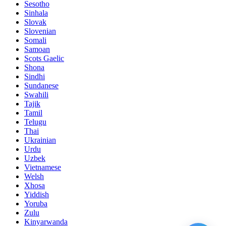
Sesotho
Sinhala
Slovak
Slovenian
Somali
Samoan
Scots Gaelic
Shona
Sindhi
Sundanese
Swahili
Tajik
Tamil
Telugu
Thai
Ukrainian
Urdu
Uzbek
Vietnamese
Welsh
Xhosa
Yiddish
Yoruba
Zulu
Kinyarwanda