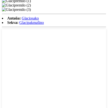
Antaŭa:
Glaciosako
Sekva:
Glacipakmaŝino