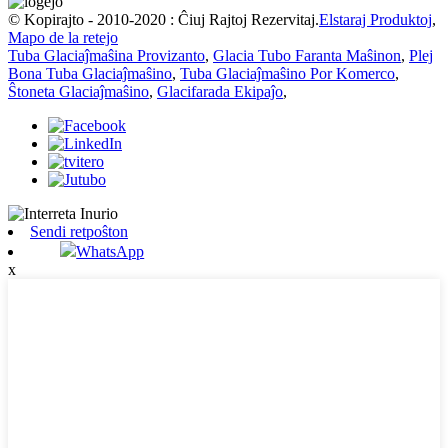
© Kopirajto - 2010-2020 : Ĉiuj Rajtoj Rezervitaj.
Elstaraj Produktoj
,
Mapo de la retejo
Tuba Glaciaĵmaŝina Provizanto
,
Glacia Tubo Faranta Maŝinon
,
Plej
Bona Tuba Glaciaĵmaŝino
,
Tuba Glaciaĵmaŝino Por Komerco
,
Ŝtoneta Glaciaĵmaŝino
,
Glacifarada Ekipaĵo
,
Sendi retpoŝton
WhatsApp
x