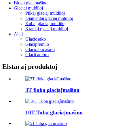
Bloka glacimaŝino
Glaciaj muldiloj
Pilkaj glaciaj muldiloj
Diamantaj glaciaj muldiloj
Kubaj glaciaj muldiloj
Kraniaj glaciaj muldiloj
Aliaj
Glaciosako
Glacipremilo
Glacipakmaŝino
Glaciĉambro
Elstaraj produktoj
3T floka glaciaĵmaŝino
10T Tuba glaciaĵmaŝino