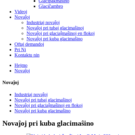
Glacipakmaŝino
Glaciĉambro
Videoj
Novaĵoj
Industriaj novaĵoj
Novaĵoj pri tubaj glacimaŝinoj
Novaĵoj pri glaciaĵmaŝinoj en flokoj
Novaĵoj pri kuba glacimaŝino
Oftaj demandoj
Pri Ni
Kontaktu nin
Hejmo
Novaĵoj
Novaĵoj
Industriaj novaĵoj
Novaĵoj pri tubaj glacimaŝinoj
Novaĵoj pri glaciaĵmaŝinoj en flokoj
Novaĵoj pri kuba glacimaŝino
Novaĵoj pri kuba glacimaŝino