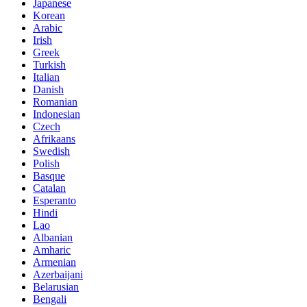
Japanese
Korean
Arabic
Irish
Greek
Turkish
Italian
Danish
Romanian
Indonesian
Czech
Afrikaans
Swedish
Polish
Basque
Catalan
Esperanto
Hindi
Lao
Albanian
Amharic
Armenian
Azerbaijani
Belarusian
Bengali