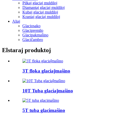
Pilkaj glaciaj muldiloj
Diamantaj glaciaj muldiloj
Kubaj glaciaj muldiloj
Kraniaj glaciaj muldiloj
Aliaj
Glaciosako
Glacipremilo
Glacipakmaŝino
Glaciĉambro
Elstaraj produktoj
3T floka glaciaĵmaŝino
10T Tuba glaciaĵmaŝino
5T tuba glacimaŝino