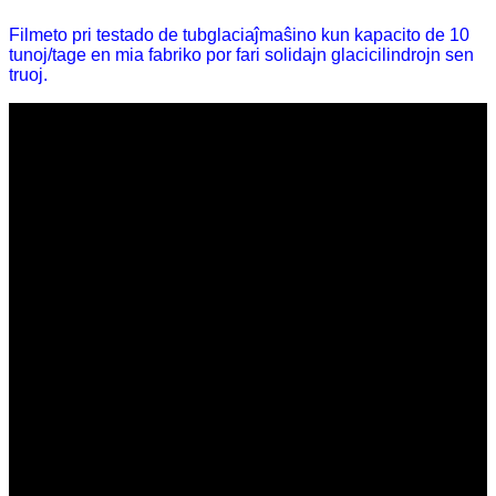
Filmeto pri testado de tubglaciaĵmaŝino kun kapacito de 10
tunoj/tage en mia fabriko por fari solidajn glacicilindrojn sen
truoj.