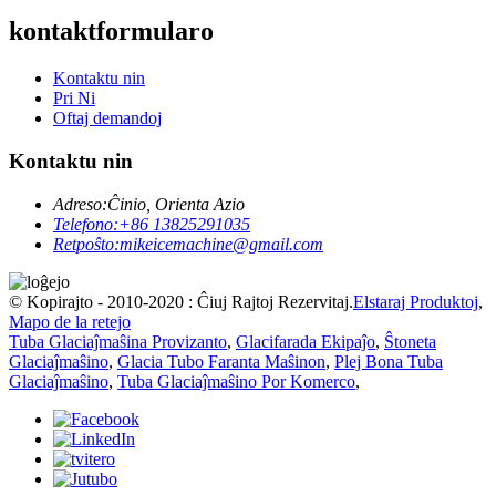
kontaktformularo
Kontaktu nin
Pri Ni
Oftaj demandoj
Kontaktu nin
Adreso:
Ĉinio, Orienta Azio
Telefono:
+86 13825291035
Retpoŝto:
mikeicemachine@gmail.com
© Kopirajto - 2010-2020 : Ĉiuj Rajtoj Rezervitaj.
Elstaraj Produktoj
,
Mapo de la retejo
Tuba Glaciaĵmaŝina Provizanto
,
Glacifarada Ekipaĵo
,
Ŝtoneta
Glaciaĵmaŝino
,
Glacia Tubo Faranta Maŝinon
,
Plej Bona Tuba
Glaciaĵmaŝino
,
Tuba Glaciaĵmaŝino Por Komerco
,