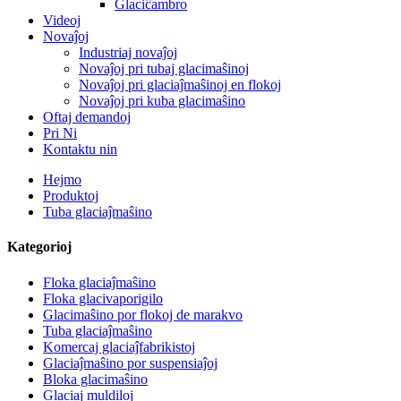
Glaciĉambro
Videoj
Novaĵoj
Industriaj novaĵoj
Novaĵoj pri tubaj glacimaŝinoj
Novaĵoj pri glaciaĵmaŝinoj en flokoj
Novaĵoj pri kuba glacimaŝino
Oftaj demandoj
Pri Ni
Kontaktu nin
Hejmo
Produktoj
Tuba glaciaĵmaŝino
Kategorioj
Floka glaciaĵmaŝino
Floka glacivaporigilo
Glacimaŝino por flokoj de marakvo
Tuba glaciaĵmaŝino
Komercaj glaciaĵfabrikistoj
Glaciaĵmaŝino por suspensiaĵoj
Bloka glacimaŝino
Glaciaj muldiloj