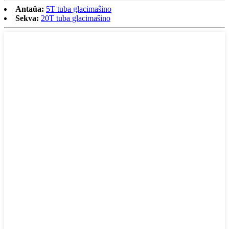
Antaŭa:
5T tuba glacimaŝino
Sekva:
20T tuba glacimaŝino