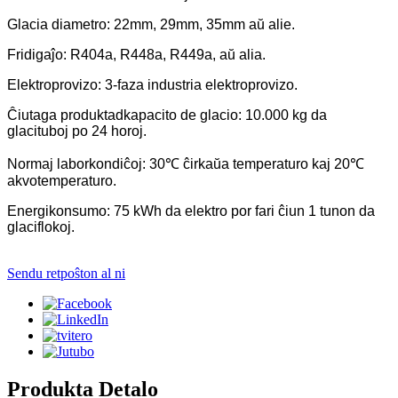
Glacia diametro: 22mm, 29mm, 35mm aŭ alie.
Fridigaĵo: R404a, R448a, R449a, aŭ alia.
Elektroprovizo: 3-faza industria elektroprovizo.
Ĉiutaga produktadkapacito de glacio: 10.000 kg da
glacituboj po 24 horoj.
Normaj laborkondiĉoj: 30℃ ĉirkaŭa temperaturo kaj 20℃
akvotemperaturo.
Energikonsumo: 75 kWh da elektro por fari ĉiun 1 tunon da
glaciflokoj.
Sendu retpoŝton al ni
Produkta Detalo