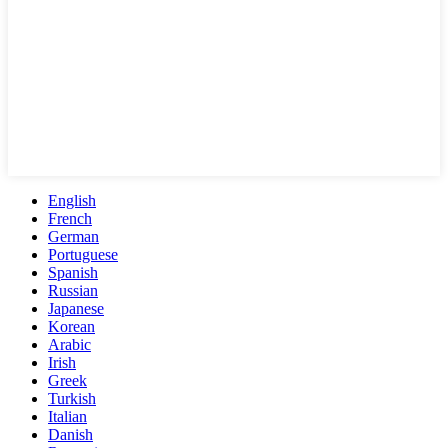
English
French
German
Portuguese
Spanish
Russian
Japanese
Korean
Arabic
Irish
Greek
Turkish
Italian
Danish