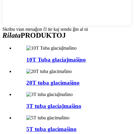
Skribu vian mesaĝon ĉi tie kaj sendu ĝin al ni
Rilata
PRODUKTOJ
10T Tuba glaciaĵmaŝino
20T tuba glacimaŝino
3T tuba glaciaĵmaŝino
5T tuba glacimaŝino