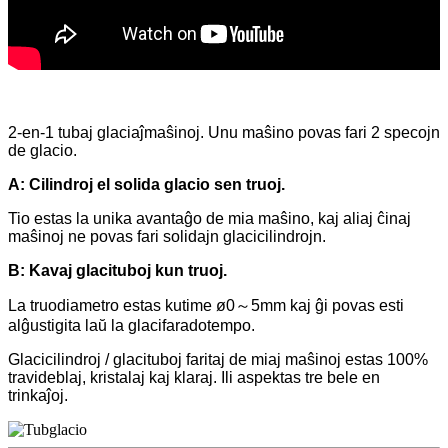
2-en-1 tubaj glaciaĵmaŝinoj. Unu maŝino povas fari 2 specojn
de glacio.
A: Cilindroj el solida glacio sen truoj.
Tio estas la unika avantaĝo de mia maŝino, kaj aliaj ĉinaj
maŝinoj ne povas fari solidajn glacicilindrojn.
B: Kavaj glacituboj kun truoj.
La truodiametro estas kutime ø0～5mm kaj ĝi povas esti
alĝustigita laŭ la glacifaradotempo.
Glacicilindroj / glacituboj faritaj de miaj maŝinoj estas 100%
travideblaj, kristalaj kaj klaraj. Ili aspektas tre bele en
trinkaĵoj.