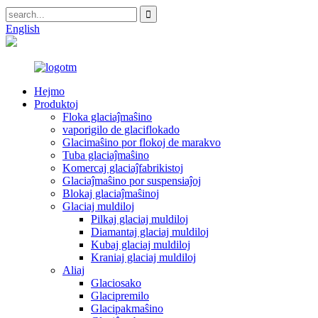
English
Hejmo
Produktoj
Floka glaciaĵmaŝino
vaporigilo de glaciflokado
Glacimaŝino por flokoj de marakvo
Tuba glaciaĵmaŝino
Komercaj glaciaĵfabrikistoj
Glaciaĵmaŝino por suspensiaĵoj
Blokaj glaciaĵmaŝinoj
Glaciaj muldiloj
Pilkaj glaciaj muldiloj
Diamantaj glaciaj muldiloj
Kubaj glaciaj muldiloj
Kraniaj glaciaj muldiloj
Aliaj
Glaciosako
Glacipremilo
Glacipakmaŝino