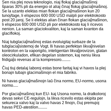
Sen nia plej nova teknologio, niaj flokaj glaciaĵmaŝinoj
ŝparas 30% pli da energio ol aliaj ĉinaj flokaj glaciaĵmaŝinoj.
Se la uzanto elektas mian flokan glaciaĵmaŝinon kun 20
tunoj/tage, li elspezos 600 000 USD malpli por elektrokosto
post 20 jaroj. Se li elektas alian ĉinan flokan glaciaĵmaŝinon,
li elspezos 600 000 USD pli por elektrokosto kaj li ricevos
nenion. La saman glaciokvaliton, kaj la saman kvanton da
glaciflokoj.
Niaj tubglaciaĵmaŝinoj estas evoluigitaj surbaze de la
tubglaciaĵsistemoj de Vogt. Ili havas perfektan likvaĵnivelan
kontrolon en la vaporigilo, inteligentan likvaĵprovizon, glatan
oleocirkuladon, efikan degelan sistemon, kaj neniu likva
fridigaĵo revenas al la kompresoro.........
Ĉiuj tiuj detalaj laboroj estas bone faritaj kaj vi havos la plej
bonajn tubajn glacimaŝinojn el mia fabriko.
Ni havas glaciaĵmaŝinojn laŭ ĉina normo, EU-normo, usona
normo.....
Por glaciaĵmaŝinoj kun EU- kaj Usona normo, la dratkoloroj
devas sekvi CE-regulojn, la likva ricevilo estas ekipita per
sekureca valvo kaj la valvo havas 2 finojn, ĉiuj premujoj
havas PED-atestilon.........