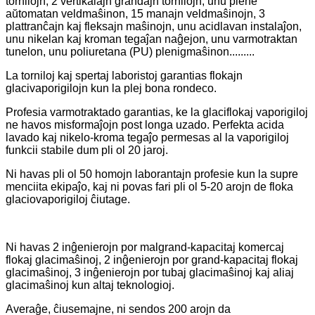
tornilojn, 2 vertikalajn grandajn tornilojn, unu plene
aŭtomatan veldmaŝinon, 15 manajn veldmaŝinojn, 3
plattranĉajn kaj fleksajn maŝinojn, unu acidlavan instalaĵon,
unu nikelan kaj kroman tegaĵan naĝejon, unu varmotraktan
tunelon, unu poliuretana (PU) plenigmaŝinon.........
La torniloj kaj spertaj laboristoj garantias flokajn
glacivaporigilojn kun la plej bona rondeco.
Profesia varmotraktado garantias, ke la glaciflokaj vaporigiloj
ne havos misformaĵojn post longa uzado. Perfekta acida
lavado kaj nikelo-kroma tegaĵo permesas al la vaporigiloj
funkcii stabile dum pli ol 20 jaroj.
Ni havas pli ol 50 homojn laborantajn profesie kun la supre
menciita ekipaĵo, kaj ni povas fari pli ol 5-20 arojn de floka
glaciovaporigiloj ĉiutage.
Ni havas 2 inĝenierojn por malgrand-kapacitaj komercaj
flokaj glacimaŝinoj, 2 inĝenierojn por grand-kapacitaj flokaj
glacimaŝinoj, 3 inĝenierojn por tubaj glacimaŝinoj kaj aliaj
glacimaŝinoj kun altaj teknologioj.
Averaĝe, ĉiusemajne, ni sendos 200 arojn da