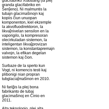
glacifabriko Xiaobang (la plej
granda glacifabriko en
Ŝenĵeno). Ni malmuntis la
tubajn glacimaŝinojn kaj
kopiis ĉiun unuopan
komponenton, kiel ekzemple
la akvofluodirektoron, la
likvaĵnivelan sensilon en la
vaporigilo, la kompresoran
olecirkuladan sistemon, la
inteligentan likvaĵprovizan
sistemon, la konstantapremajn
valvojn, la efikan degelan
sistemon kaj ĉion.
Surbaze de la sperto kun
Vogt, ni komencis testi kaj
plibonigi nian propran
tubglaciaĵmaŝinon en 2010.
Ni fariĝis la plej bona
fabrikanto de tubaj
glacimaŝinoj en Ĉinio en
2011.
Alta teknologio, plej alta