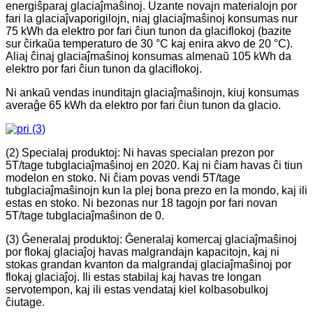
energiŝparaj glaciaĵmaŝinoj. Uzante novajn materialojn por
fari la glaciaĵvaporigilojn, niaj glaciaĵmaŝinoj konsumas nur
75 kWh da elektro por fari ĉiun tunon da glaciflokoj (bazite
sur ĉirkaŭa temperaturo de 30 °C kaj enira akvo de 20 °C).
Aliaj ĉinaj glaciaĵmaŝinoj konsumas almenaŭ 105 kWh da
elektro por fari ĉiun tunon da glaciflokoj.
Ni ankaŭ vendas inunditajn glaciaĵmaŝinojn, kiuj konsumas
averaĝe 65 kWh da elektro por fari ĉiun tunon da glacio.
(2) Specialaj produktoj: Ni havas specialan prezon por
5T/tage tubglaciaĵmaŝinoj en 2020. Kaj ni ĉiam havas ĉi tiun
modelon en stoko. Ni ĉiam povas vendi 5T/tage
tubglaciaĵmaŝinojn kun la plej bona prezo en la mondo, kaj ili
estas en stoko. Ni bezonas nur 18 tagojn por fari novan
5T/tage tubglaciaĵmaŝinon de 0.
(3) Ĝeneralaj produktoj: Ĝeneralaj komercaj glaciaĵmaŝinoj
por flokaj glaciaĵoj havas malgrandajn kapacitojn, kaj ni
stokas grandan kvanton da malgrandaj glaciaĵmaŝinoj por
flokaj glaciaĵoj. Ili estas stabilaj kaj havas tre longan
servotempon, kaj ili estas vendataj kiel kolbasobulkoj
ĉiutage.