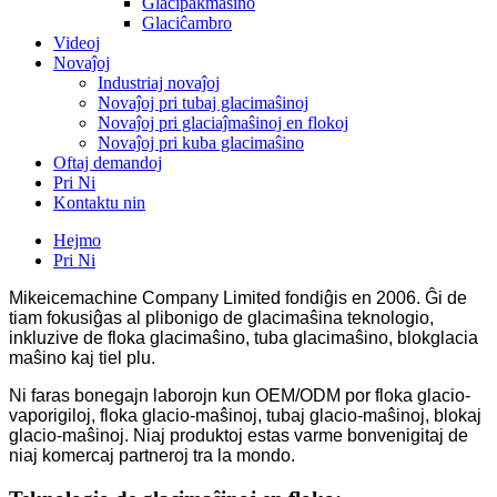
Glacipakmaŝino
Glaciĉambro
Videoj
Novaĵoj
Industriaj novaĵoj
Novaĵoj pri tubaj glacimaŝinoj
Novaĵoj pri glaciaĵmaŝinoj en flokoj
Novaĵoj pri kuba glacimaŝino
Oftaj demandoj
Pri Ni
Kontaktu nin
Hejmo
Pri Ni
Mikeicemachine Company Limited fondiĝis en 2006. Ĝi de
tiam fokusiĝas al plibonigo de glacimaŝina teknologio,
inkluzive de floka glacimaŝino, tuba glacimaŝino, blokglacia
maŝino kaj tiel plu.
Ni faras bonegajn laborojn kun OEM/ODM por floka glacio-
vaporigiloj, floka glacio-maŝinoj, tubaj glacio-maŝinoj, blokaj
glacio-maŝinoj. Niaj produktoj estas varme bonvenigitaj de
niaj komercaj partneroj tra la mondo.