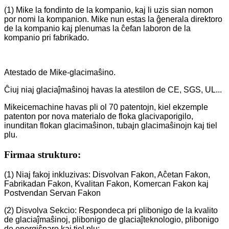
(1) Mike la fondinto de la kompanio, kaj li uzis sian nomon
por nomi la kompanion. Mike nun estas la ĝenerala direktoro
de la kompanio kaj plenumas la ĉefan laboron de la
kompanio pri fabrikado.
Atestado de Mike-glacimaŝino.
Ĉiuj niaj glaciaĵmaŝinoj havas la atestilon de CE, SGS, UL...
Mikeicemachine havas pli ol 70 patentojn, kiel ekzemple
patenton por nova materialo de floka glacivaporigilo,
inunditan flokan glacimaŝinon, tubajn glacimaŝinojn kaj tiel
plu.
Firmaa strukturo:
(1) Niaj fakoj inkluzivas: Disvolvan Fakon, Aĉetan Fakon,
Fabrikadan Fakon, Kvalitan Fakon, Komercan Fakon kaj
Postvendan Servan Fakon
(2) Disvolva Sekcio: Respondeca pri plibonigo de la kvalito
de glaciaĵmaŝinoj, plibonigo de glaciaĵteknologio, plibonigo
de energiŝparo kaj tiel plu;