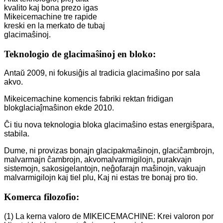
kvalito kaj bona prezo igas
Mikeicemachine tre rapide
kreski en la merkato de tubaj
glacimaŝinoj.
Teknologio de glacimaŝinoj en bloko:
Antaŭ 2009, ni fokusiĝis al tradicia glacimaŝino por sala
akvo.
Mikeicemachine komencis fabriki rektan fridigan
blokglaciaĵmaŝinon ekde 2010.
Ĉi tiu nova teknologia bloka glacimaŝino estas energiŝpara,
stabila.
Dume, ni provizas bonajn glacipakmaŝinojn, glaciĉambrojn,
malvarmajn ĉambrojn, akvomalvarmigilojn, purakvajn
sistemojn, sakosigelantojn, neĝofarajn maŝinojn, vakuajn
malvarmigilojn kaj tiel plu, Kaj ni estas tre bonaj pro tio.
Komerca filozofio:
(1) La kerna valoro de MIKEICEMACHINE: Krei valoron por