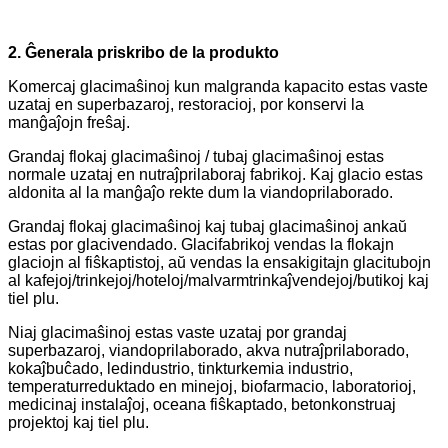
2. Ĝenerala priskribo de la produkto
Komercaj glacimaŝinoj kun malgranda kapacito estas vaste
uzataj en superbazaroj, restoracioj, por konservi la
manĝaĵojn freŝaj.
Grandaj flokaj glacimaŝinoj / tubaj glacimaŝinoj estas
normale uzataj en nutraĵprilaboraj fabrikoj. Kaj glacio estas
aldonita al la manĝaĵo rekte dum la viandoprilaborado.
Grandaj flokaj glacimaŝinoj kaj tubaj glacimaŝinoj ankaŭ
estas por glacivendado. Glacifabrikoj vendas la flokajn
glaciojn al fiŝkaptistoj, aŭ vendas la ensakigitajn glacitubojn
al kafejoj/trinkejoj/hoteloj/malvarmtrinkaĵvendejoj/butikoj kaj
tiel plu.
Niaj glacimaŝinoj estas vaste uzataj por grandaj
superbazaroj, viandoprilaborado, akva nutraĵprilaborado,
kokaĵbuĉado, ledindustrio, tinkturkemia industrio,
temperaturreduktado en minejoj, biofarmacio, laboratorioj,
medicinaj instalaĵoj, oceana fiŝkaptado, betonkonstruaj
projektoj kaj tiel plu.