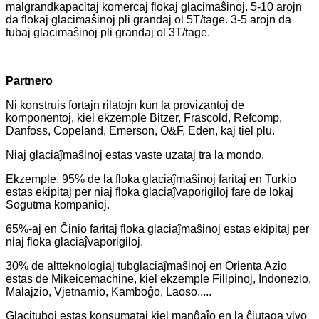
malgrandkapacitaj komercaj flokaj glacimaŝinoj. 5-10 arojn
da flokaj glacimaŝinoj pli grandaj ol 5T/tage. 3-5 arojn da
tubaj glacimaŝinoj pli grandaj ol 3T/tage.
Partnero
Ni konstruis fortajn rilatojn kun la provizantoj de
komponentoj, kiel ekzemple Bitzer, Frascold, Refcomp,
Danfoss, Copeland, Emerson, O&F, Eden, kaj tiel plu.
Niaj glaciaĵmaŝinoj estas vaste uzataj tra la mondo.
Ekzemple, 95% de la floka glaciaĵmaŝinoj faritaj en Turkio
estas ekipitaj per niaj floka glaciaĵvaporigiloj fare de lokaj
Sogutma kompanioj.
65%-aj en Ĉinio faritaj floka glaciaĵmaŝinoj estas ekipitaj per
niaj floka glaciaĵvaporigiloj.
30% de altteknologiaj tubglaciaĵmaŝinoj en Orienta Azio
estas de Mikeicemachine, kiel ekzemple Filipinoj, Indonezio,
Malajzio, Vjetnamio, Kamboĝo, Laoso.....
Glacituboj estas konsumataj kiel manĝaĵo en la ĉiutaga vivo