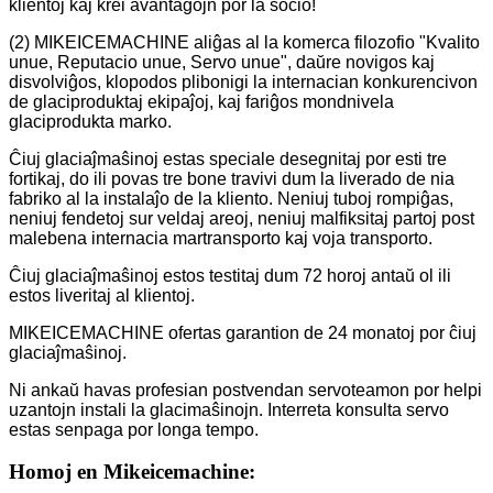
klientoj kaj krei avantaĝojn por la socio!
(2) MIKEICEMACHINE aliĝas al la komerca filozofio "Kvalito
unue, Reputacio unue, Servo unue", daŭre novigos kaj
disvolviĝos, klopodos plibonigi la internacian konkurencivon
de glaciproduktaj ekipaĵoj, kaj fariĝos mondnivela
glaciprodukta marko.
Ĉiuj glaciaĵmaŝinoj estas speciale desegnitaj por esti tre
fortikaj, do ili povas tre bone travivi dum la liverado de nia
fabriko al la instalaĵo de la kliento. Neniuj tuboj rompiĝas,
neniuj fendetoj sur veldaj areoj, neniuj malfiksitaj partoj post
malebena internacia martransporto kaj voja transporto.
Ĉiuj glaciaĵmaŝinoj estos testitaj dum 72 horoj antaŭ ol ili
estos liveritaj al klientoj.
MIKEICEMACHINE ofertas garantion de 24 monatoj por ĉiuj
glaciaĵmaŝinoj.
Ni ankaŭ havas profesian postvendan servoteamon por helpi
uzantojn instali la glacimaŝinojn. Interreta konsulta servo
estas senpaga por longa tempo.
Homoj en Mikeicemachine: