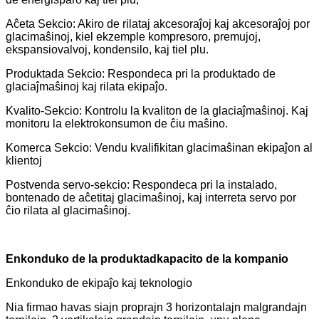
Aĉeta Sekcio: Akiro de rilataj akcesoraĵoj kaj akcesoraĵoj por
glacimaŝinoj, kiel ekzemple kompresoro, premujoj,
ekspansiovalvoj, kondensilo, kaj tiel plu.
Produktada Sekcio: Respondeca pri la produktado de
glaciaĵmaŝinoj kaj rilata ekipaĵo.
Kvalito-Sekcio: Kontrolu la kvaliton de la glaciaĵmaŝinoj. Kaj
monitoru la elektrokonsumon de ĉiu maŝino.
Komerca Sekcio: Vendu kvalifikitan glacimaŝinan ekipaĵon al
klientoj
Postvenda servo-sekcio: Respondeca pri la instalado,
bontenado de aĉetitaj glacimaŝinoj, kaj interreta servo por
ĉio rilata al glacimaŝinoj.
Enkonduko de la produktadkapacito de la kompanio
Enkonduko de ekipaĵo kaj teknologio
Nia firmao havas siajn proprajn 3 horizontalajn malgrandajn