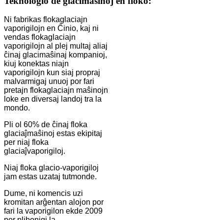
Teknologio de glacimaŝinoj en floko:
Ni fabrikas flokaglaciajn
vaporigilojn en Ĉinio, kaj ni
vendas flokaglaciajn
vaporigilojn al plej multaj aliaj
ĉinaj glacimaŝinaj kompanioj,
kiuj konektas niajn
vaporigilojn kun siaj propraj
malvarmigaj unuoj por fari
pretajn flokaglaciajn maŝinojn
loke en diversaj landoj tra la
mondo.
Pli ol 60% de ĉinaj floka
glaciaĵmaŝinoj estas ekipitaj
per niaj floka
glaciaĵvaporigiloj.
Niaj floka glacio-vaporigiloj
jam estas uzataj tutmonde.
Dume, ni komencis uzi
kromitan arĝentan alojon por
fari la vaporigilon ekde 2009
por plibonigi la