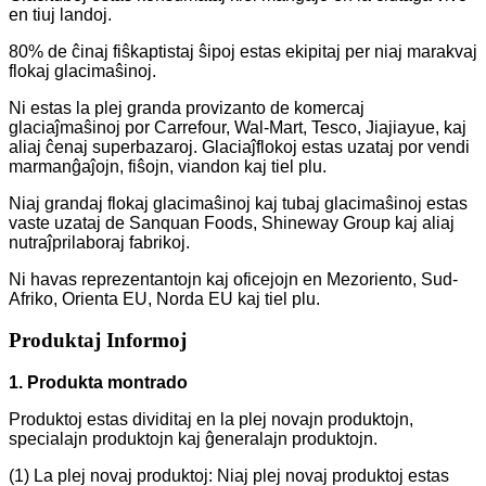
en tiuj landoj.
80% de ĉinaj fiŝkaptistaj ŝipoj estas ekipitaj per niaj marakvaj
flokaj glacimaŝinoj.
Ni estas la plej granda provizanto de komercaj
glaciaĵmaŝinoj por Carrefour, Wal-Mart, Tesco, Jiajiayue, kaj
aliaj ĉenaj superbazaroj. Glaciaĵflokoj estas uzataj por vendi
marmanĝaĵojn, fiŝojn, viandon kaj tiel plu.
Niaj grandaj flokaj glacimaŝinoj kaj tubaj glacimaŝinoj estas
vaste uzataj de Sanquan Foods, Shineway Group kaj aliaj
nutraĵprilaboraj fabrikoj.
Ni havas reprezentantojn kaj oficejojn en Mezoriento, Sud-
Afriko, Orienta EU, Norda EU kaj tiel plu.
Produktaj Informoj
1. Produkta montrado
Produktoj estas dividitaj en la plej novajn produktojn,
specialajn produktojn kaj ĝeneralajn produktojn.
(1) La plej novaj produktoj: Niaj plej novaj produktoj estas