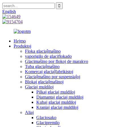
English
Hejmo
Produktoj
Floka glaciaĵmaŝino
vaporigilo de glaciflokado
Glacimaŝino por flokoj de marakvo
Tuba glaciaĵmaŝino
Komercaj glaciaĵfabrikistoj
Glaciaĵmaŝino por suspensiaĵoj
Blokaj glaciaĵmaŝinoj
Glaciaj muldiloj
Pilkaj glaciaj muldiloj
Diamantaj glaciaj muldiloj
Kubaj glaciaj muldiloj
Kraniaj glaciaj muldiloj
Aliaj
Glaciosako
Glacipremilo