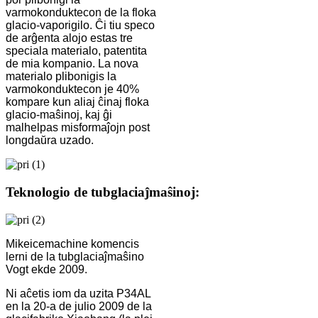
varmokonduktecon de la floka
glacio-vaporigilo. Ĉi tiu speco
de arĝenta alojo estas tre
speciala materialo, patentita
de mia kompanio. La nova
materialo plibonigis la
varmokonduktecon je 40%
kompare kun aliaj ĉinaj floka
glacio-maŝinoj, kaj ĝi
malhelpas misformaĵojn post
longdaŭra uzado.
Teknologio de tubglaciaĵmaŝinoj:
Mikeicemachine komencis
lerni de la tubglaciaĵmaŝino
Vogt ekde 2009.
Ni aĉetis iom da uzita P34AL
en la 20-a de julio 2009 de la