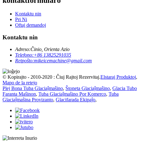
kontaktformularo
Kontaktu nin
Pri Ni
Oftaj demandoj
Kontaktu nin
Adreso:
Ĉinio, Orienta Azio
Telefono:
+86 13825291035
Retpoŝto:
mikeicemachine@gmail.com
© Kopirajto - 2010-2020 : Ĉiuj Rajtoj Rezervitaj.
Elstaraj Produktoj
,
Mapo de la retejo
Plej Bona Tuba Glaciaĵmaŝino
,
Ŝtoneta Glaciaĵmaŝino
,
Glacia Tubo
Faranta Maŝinon
,
Tuba Glaciaĵmaŝino Por Komerco
,
Tuba
Glaciaĵmaŝina Provizanto
,
Glacifarada Ekipaĵo
,