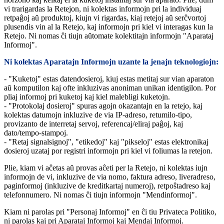
vi trarigardas la Retejon, ni kolektas informojn pri la individuaj
retpaĝoj aŭ produktoj, kiujn vi rigardas, kiaj retejoj aŭ serĉvortoj
plusendis vin al la Retejo, kaj informojn pri kiel vi interagas kun la
Retejo. Ni nomas ĉi tiujn aŭtomate kolektitajn informojn "Aparataj
Informoj".
Ni kolektas Aparatajn Informojn uzante la jenajn teknologiojn:
- "Kuketoj" estas datendosieroj, kiuj estas metitaj sur vian aparaton
aŭ komputilon kaj ofte inkluzivas anoniman unikan identigilon. Por
pliaj informoj pri kuketoj kaj kiel malebligi kuketojn.
- "Protokolaj dosieroj" spuras agojn okazantajn en la retejo, kaj
kolektas datumojn inkluzive de via IP-adreso, retumilo-tipo,
provizanto de interretaj servoj, referencaj/eliraj paĝoj, kaj
dato/tempo-stampoj.
- "Retaj signalsignoj", "etikedoj" kaj "pikseloj" estas elektronikaj
dosieroj uzataj por registri informojn pri kiel vi foliumas la retejon.
Plie, kiam vi aĉetas aŭ provas aĉeti per la Retejo, ni kolektas iujn
informojn de vi, inkluzive de via nomo, faktura adreso, liveradreso,
paginformoj (inkluzive de kreditkartaj numeroj), retpoŝtadreso kaj
telefonnumero. Ni nomas ĉi tiujn informojn "Mendinformoj".
Kiam ni parolas pri "Personaj Informoj" en ĉi tiu Privateca Politiko,
ni parolas kaj pri Aparataj Informoj kaj Mendaj Informoj.