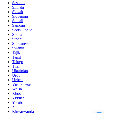
Sesotho
Sinhala
Slovak
Slovenian
Somali
Samoan
Scots Gaelic
Shona
Sindhi
Sundanese
Swahili
Tajik
Tamil
Telugu
Thai
Ukrainian
Urdu
Uzbek
Vietnamese
Welsh
Xhosa
Yiddish
Yoruba
Zulu
Kinyarwanda