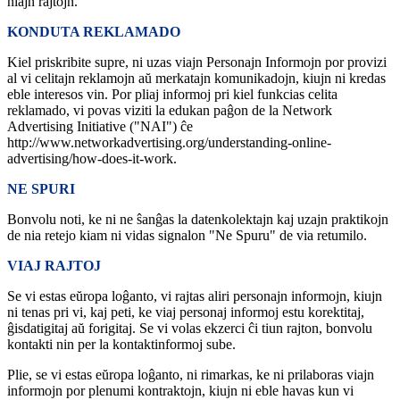
niajn rajtojn.
KONDUTA REKLAMADO
Kiel priskribite supre, ni uzas viajn Personajn Informojn por provizi
al vi celitajn reklamojn aŭ merkatajn komunikadojn, kiujn ni kredas
eble interesos vin. Por pliaj informoj pri kiel funkcias celita
reklamado, vi povas viziti la edukan paĝon de la Network
Advertising Initiative ("NAI") ĉe
http://www.networkadvertising.org/understanding-online-
advertising/how-does-it-work.
NE SPURI
Bonvolu noti, ke ni ne ŝanĝas la datenkolektajn kaj uzajn praktikojn
de nia retejo kiam ni vidas signalon "Ne Spuru" de via retumilo.
VIAJ RAJTOJ
Se vi estas eŭropa loĝanto, vi rajtas aliri personajn informojn, kiujn
ni tenas pri vi, kaj peti, ke viaj personaj informoj estu korektitaj,
ĝisdatigitaj aŭ forigitaj. Se vi volas ekzerci ĉi tiun rajton, bonvolu
kontakti nin per la kontaktinformoj sube.
Plie, se vi estas eŭropa loĝanto, ni rimarkas, ke ni prilaboras viajn
informojn por plenumi kontraktojn, kiujn ni eble havas kun vi