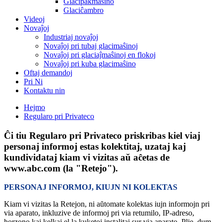
Glacipakmaŝino
Glaciĉambro
Videoj
Novaĵoj
Industriaj novaĵoj
Novaĵoj pri tubaj glacimaŝinoj
Novaĵoj pri glaciaĵmaŝinoj en flokoj
Novaĵoj pri kuba glacimaŝino
Oftaj demandoj
Pri Ni
Kontaktu nin
Hejmo
Regularo pri Privateco
Ĉi tiu Regularo pri Privateco priskribas kiel viaj
personaj informoj estas kolektitaj, uzataj kaj
kundividataj kiam vi vizitas aŭ aĉetas de
www.abc.com (la "Retejo").
PERSONAJ INFORMOJ, KIUJN NI KOLEKTAS
Kiam vi vizitas la Retejon, ni aŭtomate kolektas iujn informojn pri
via aparato, inkluzive de informoj pri via retumilo, IP-adreso,
horzono kaj kelkaj el la kuketoj instalitaj sur via aparato. Plie, dum