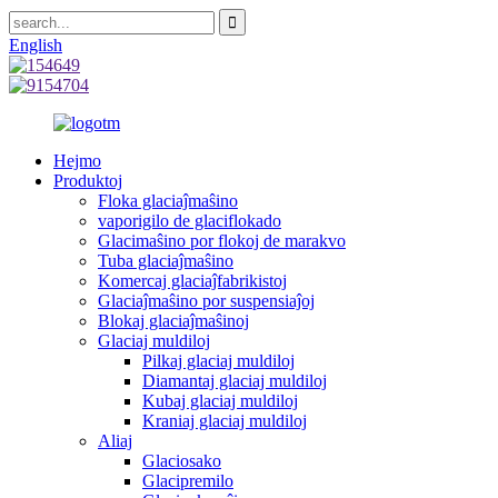
English
Hejmo
Produktoj
Floka glaciaĵmaŝino
vaporigilo de glaciflokado
Glacimaŝino por flokoj de marakvo
Tuba glaciaĵmaŝino
Komercaj glaciaĵfabrikistoj
Glaciaĵmaŝino por suspensiaĵoj
Blokaj glaciaĵmaŝinoj
Glaciaj muldiloj
Pilkaj glaciaj muldiloj
Diamantaj glaciaj muldiloj
Kubaj glaciaj muldiloj
Kraniaj glaciaj muldiloj
Aliaj
Glaciosako
Glacipremilo