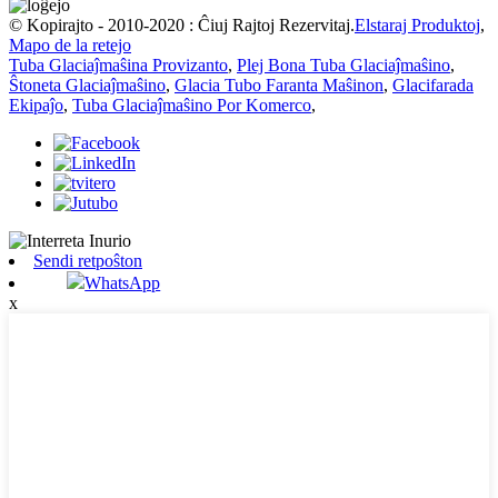
© Kopirajto - 2010-2020 : Ĉiuj Rajtoj Rezervitaj.
Elstaraj Produktoj
,
Mapo de la retejo
Tuba Glaciaĵmaŝina Provizanto
,
Plej Bona Tuba Glaciaĵmaŝino
,
Ŝtoneta Glaciaĵmaŝino
,
Glacia Tubo Faranta Maŝinon
,
Glacifarada
Ekipaĵo
,
Tuba Glaciaĵmaŝino Por Komerco
,
Sendi retpoŝton
WhatsApp
x