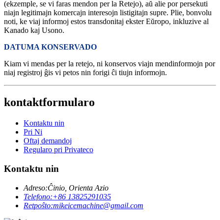
(ekzemple, se vi faras mendon per la Retejo), aŭ alie por persekuti
niajn legitimajn komercajn interesojn listigitajn supre. Plie, bonvolu
noti, ke viaj informoj estos transdonitaj ekster Eŭropo, inkluzive al
Kanado kaj Usono.
DATUMA KONSERVADO
Kiam vi mendas per la retejo, ni konservos viajn mendinformojn por
niaj registroj ĝis vi petos nin forigi ĉi tiujn informojn.
kontaktformularo
Kontaktu nin
Pri Ni
Oftaj demandoj
Regularo pri Privateco
Kontaktu nin
Adreso:
Ĉinio, Orienta Azio
Telefono:
+86 13825291035
Retpoŝto:
mikeicemachine@gmail.com