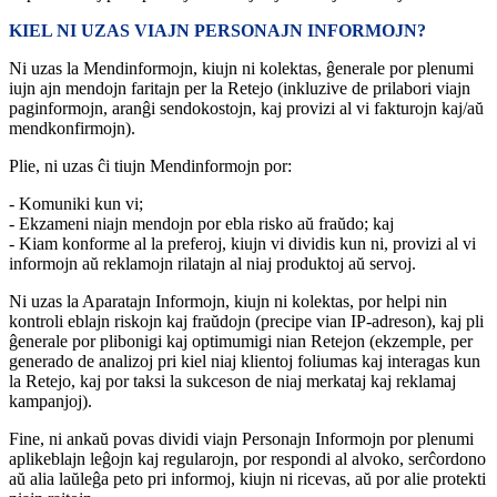
KIEL NI UZAS VIAJN PERSONAJN INFORMOJN?
Ni uzas la Mendinformojn, kiujn ni kolektas, ĝenerale por plenumi
iujn ajn mendojn faritajn per la Retejo (inkluzive de prilabori viajn
paginformojn, aranĝi sendokostojn, kaj provizi al vi fakturojn kaj/aŭ
mendkonfirmojn).
Plie, ni uzas ĉi tiujn Mendinformojn por:
- Komuniki kun vi;
- Ekzameni niajn mendojn por ebla risko aŭ fraŭdo; kaj
- Kiam konforme al la preferoj, kiujn vi dividis kun ni, provizi al vi
informojn aŭ reklamojn rilatajn al niaj produktoj aŭ servoj.
Ni uzas la Aparatajn Informojn, kiujn ni kolektas, por helpi nin
kontroli eblajn riskojn kaj fraŭdojn (precipe vian IP-adreson), kaj pli
ĝenerale por plibonigi kaj optimumigi nian Retejon (ekzemple, per
generado de analizoj pri kiel niaj klientoj foliumas kaj interagas kun
la Retejo, kaj por taksi la sukceson de niaj merkataj kaj reklamaj
kampanjoj).
Fine, ni ankaŭ povas dividi viajn Personajn Informojn por plenumi
aplikeblajn leĝojn kaj regularojn, por respondi al alvoko, serĉordono
aŭ alia laŭleĝa peto pri informoj, kiujn ni ricevas, aŭ por alie protekti