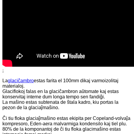
;
La
glaciĉambro
estas farita el 100mm dikaj varmoizolitaj
materialoj.
Glaciflokoj falas en la glaciĉambron aŭtomate kaj estas
konservitaj interne dum longa tempo sen fandiĝi.
La maŝino estas subtenata de ŝtala kadro, kiu portas la
pezon de la glaciaĵmaŝino.
Ĉi tiu floka glaciaĵmaŝino estas ekipita per Copeland-volvaĵa
kompresoro, Eden-aera malvarmiga kondensilo kaj tiel plu.
80% de la komponantoj de ĉi tiu floka glacimaŝino estas