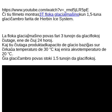
https://www.youtube.com/watch?v=_rmd5jLR5pE
Ĉi tiu filmeto montras
3T floka glaciaĵmaŝino
kun 1,5-tuna
glaciĉambro farita de Herbin Ice System.
La floka glaciaĵmaŝino povas fari 3 tunojn da glaciflokoj
ĉiutage, ene de ĉiuj 24 horoj.
Kaj tiu ĉiutaga produktadkapacito de glacio baziĝas sur
ĉirkaŭa temperaturo de 30 °C kaj enira akvotemperaturo de
20 °C.
Ĝia glaciĉambro povas stoki 1.5 tunojn da glaciflokoj.