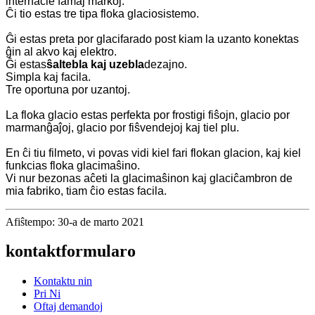
internacie famaj markoj.
Ĉi tio estas tre tipa floka glaciosistemo.
Ĝi estas preta por glacifarado post kiam la uzanto konektas
ĝin al akvo kaj elektro.
Ĝi estas
ŝaltebla kaj uzebla
dezajno.
Simpla kaj facila.
Tre oportuna por uzantoj.
La floka glacio estas perfekta por frostigi fiŝojn, glacio por
marmanĝaĵoj, glacio por fiŝvendejoj kaj tiel plu.
En ĉi tiu filmeto, vi povas vidi kiel fari flokan glacion, kaj kiel
funkcias floka glacimaŝino.
Vi nur bezonas aĉeti la glacimaŝinon kaj glaciĉambron de
mia fabriko, tiam ĉio estas facila.
Afiŝtempo: 30-a de marto 2021
kontaktformularo
Kontaktu nin
Pri Ni
Oftaj demandoj