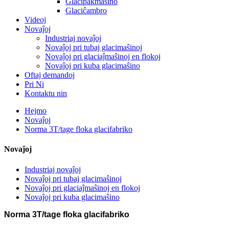
Glacipakmaŝino
Glaciĉambro
Videoj
Novaĵoj
Industriaj novaĵoj
Novaĵoj pri tubaj glacimaŝinoj
Novaĵoj pri glaciaĵmaŝinoj en flokoj
Novaĵoj pri kuba glacimaŝino
Oftaj demandoj
Pri Ni
Kontaktu nin
Hejmo
Novaĵoj
Norma 3T/tage floka glacifabriko
Novaĵoj
Industriaj novaĵoj
Novaĵoj pri tubaj glacimaŝinoj
Novaĵoj pri glaciaĵmaŝinoj en flokoj
Novaĵoj pri kuba glacimaŝino
Norma 3T/tage floka glacifabriko