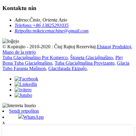
Kontaktu nin
Adreso:
Ĉinio, Orienta Azio
Telefono:
+86 13825291035
Retpoŝto:
mikeicemachine@gmail.com
© Kopirajto - 2010-2020 : Ĉiuj Rajtoj Rezervitaj.
Elstaraj Produktoj
,
Mapo de la retejo
Tuba Glaciaĵmaŝino Por Komerco
,
Ŝtoneta Glaciaĵmaŝino
,
Plej
Bona Tuba Glaciaĵmaŝino
,
Tuba Glaciaĵmaŝina Provizanto
,
Glacia
Tubo Faranta Maŝinon
,
Glacifarada Ekipaĵo
,
Sendi retpoŝton
WhatsApp
x