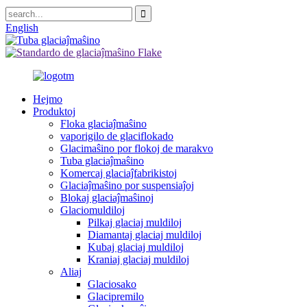
English
Hejmo
Produktoj
Floka glaciaĵmaŝino
vaporigilo de glaciflokado
Glacimaŝino por flokoj de marakvo
Tuba glaciaĵmaŝino
Komercaj glaciaĵfabrikistoj
Glaciaĵmaŝino por suspensiaĵoj
Blokaj glaciaĵmaŝinoj
Glaciomuldiloj
Pilkaj glaciaj muldiloj
Diamantaj glaciaj muldiloj
Kubaj glaciaj muldiloj
Kraniaj glaciaj muldiloj
Aliaj
Glaciosako
Glacipremilo