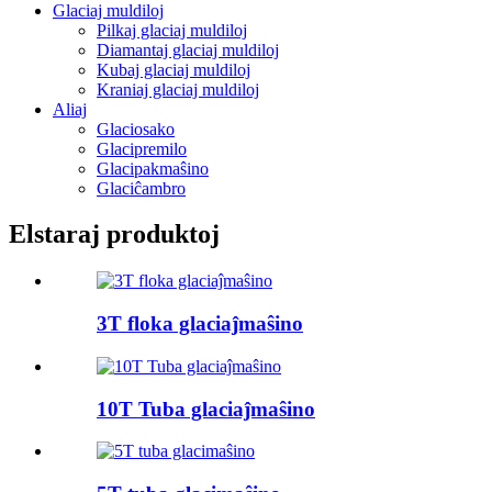
Glaciaj muldiloj
Pilkaj glaciaj muldiloj
Diamantaj glaciaj muldiloj
Kubaj glaciaj muldiloj
Kraniaj glaciaj muldiloj
Aliaj
Glaciosako
Glacipremilo
Glacipakmaŝino
Glaciĉambro
Elstaraj produktoj
3T floka glaciaĵmaŝino
10T Tuba glaciaĵmaŝino