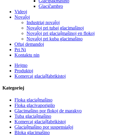
Glacipakmaŝino
Glaciĉambro
Videoj
Novaĵoj
Industriaj novaĵoj
Novaĵoj pri tubaj glacimaŝinoj
Novaĵoj pri glaciaĵmaŝinoj en flokoj
Novaĵoj pri kuba glacimaŝino
Oftaj demandoj
Pri Ni
Kontaktu nin
Hejmo
Produktoj
Komercaj glaciaĵfabrikistoj
Kategorioj
Floka glaciaĵmaŝino
Floka glacivaporigilo
Glacimaŝino por flokoj de marakvo
Tuba glaciaĵmaŝino
Komercaj glaciaĵfabrikistoj
Glaciaĵmaŝino por suspensiaĵoj
Bloka glacimaŝino