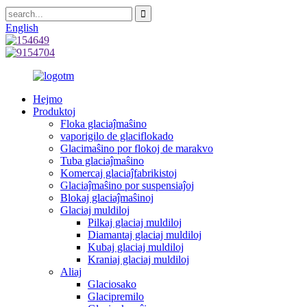
English
Hejmo
Produktoj
Floka glaciaĵmaŝino
vaporigilo de glaciflokado
Glacimaŝino por flokoj de marakvo
Tuba glaciaĵmaŝino
Komercaj glaciaĵfabrikistoj
Glaciaĵmaŝino por suspensiaĵoj
Blokaj glaciaĵmaŝinoj
Glaciaj muldiloj
Pilkaj glaciaj muldiloj
Diamantaj glaciaj muldiloj
Kubaj glaciaj muldiloj
Kraniaj glaciaj muldiloj
Aliaj
Glaciosako
Glacipremilo