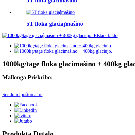
5T tuba glacimaŝino
5T floka glaciaĵmaŝino
1000kg/tage floka glacimaŝino + 400kg glac
Mallonga Priskribo:
Sendu retpoŝton al ni
Produkta Detalo